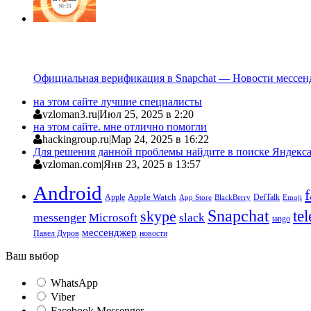
Официальная верификация в Snapchat — Новости мессен
на этом сайте лучшие специалисты
vzloman3.ru
|
Июл 25, 2025 в 2:20
на этом сайте. мне отлично помогли
hackingroup.ru
|
Мар 24, 2025 в 16:22
Для решения данной проблемы найдите в поиске Яндекса 
vzloman.com
|
Янв 23, 2025 в 13:57
Android
Apple
Apple Watch
DefTalk
App Store
BlackBerry
Emoji
Snapchat
te
skype
messenger
Microsoft
slack
tango
мессенджер
Павел Дуров
новости
Ваш выбор
WhatsApp
Viber
Facebook Messenger