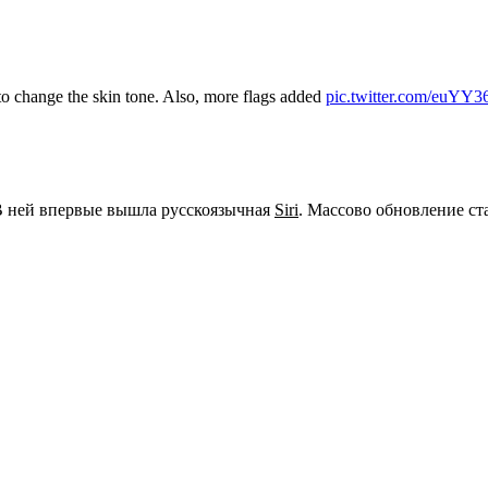
 to change the skin tone. Also, more flags added
pic.twitter.com/euYY
 В ней впервые вышла русскоязычная
Siri
. Массово обновление ста