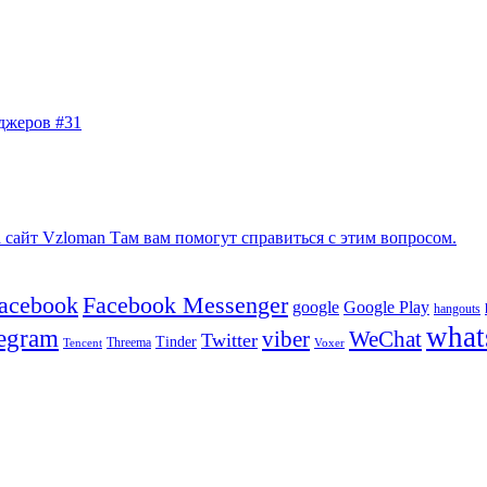
джеров #31
сайт Vzloman Там вам помогут справиться с этим вопросом.
facebook
Facebook Messenger
google
Google Play
hangouts
what
legram
viber
WeChat
Twitter
Tinder
Tencent
Threema
Voxer