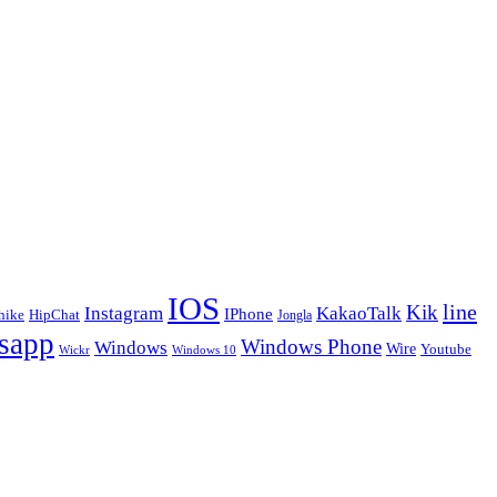
IOS
line
Kik
Instagram
KakaoTalk
IPhone
hike
HipChat
Jongla
sapp
Windows Phone
Windows
Wire
Youtube
Wickr
Windows 10