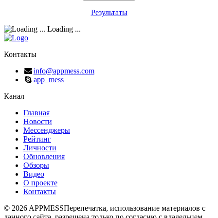
Результаты
Loading ...
Контакты
info@appmess.com
app_mess
Канал
Главная
Новости
Мессенджеры
Рейтинг
Личности
Обновления
Обзоры
Видео
О проекте
Контакты
© 2026 APPMESS
Перепечатка, использование материалов с
данного сайта, разрешена только по согласию с владельцем.