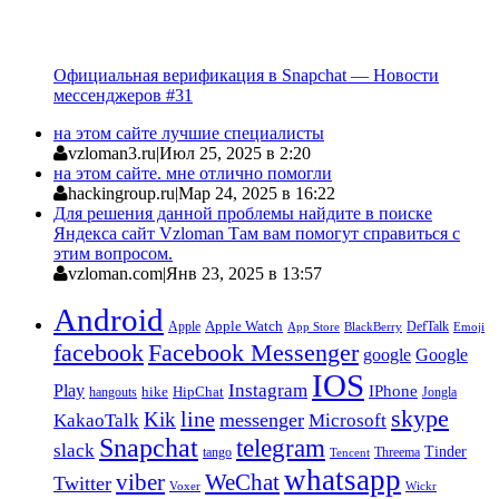
Официальная верификация в Snapchat — Новости
мессенджеров #31
на этом сайте лучшие специалисты
vzloman3.ru
|
Июл 25, 2025 в 2:20
на этом сайте. мне отлично помогли
hackingroup.ru
|
Мар 24, 2025 в 16:22
Для решения данной проблемы найдите в поиске
Яндекса сайт Vzloman Там вам помогут справиться с
этим вопросом.
vzloman.com
|
Янв 23, 2025 в 13:57
Android
Apple
Apple Watch
DefTalk
App Store
BlackBerry
Emoji
facebook
Facebook Messenger
google
Google
IOS
Instagram
Play
IPhone
hike
HipChat
Jongla
hangouts
skype
line
Kik
messenger
KakaoTalk
Microsoft
Snapchat
telegram
slack
Tinder
tango
Tencent
Threema
whatsapp
viber
WeChat
Twitter
Voxer
Wickr