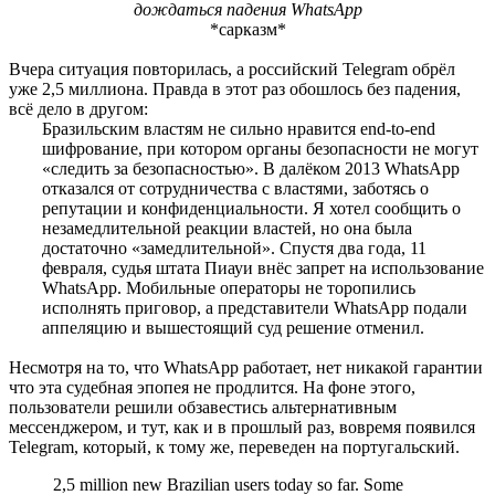
дождаться падения WhatsApp
*сарказм*
Вчера ситуация повторилась, а российский Telegram обрёл
уже 2,5 миллиона. Правда в этот раз обошлось без падения,
всё дело в другом:
Бразильским властям не сильно нравится end-to-end
шифрование, при котором органы безопасности не могут
«следить за безопасностью». В далёком 2013 WhatsApp
отказался от сотрудничества с властями, заботясь о
репутации и конфиденциальности. Я хотел сообщить о
незамедлительной реакции властей, но она была
достаточно «замедлительной». Спустя два года, 11
февраля, судья штата Пиауи внёс запрет на использование
WhatsApp. Мобильные операторы не торопились
исполнять приговор, а представители WhatsApp подали
аппеляцию и вышестоящий суд решение отменил.
Несмотря на то, что WhatsApp работает, нет никакой гарантии
что эта судебная эпопея не продлится. На фоне этого,
пользователи решили обзавестись альтернативным
мессенджером, и тут, как и в прошлый раз, вовремя появился
Telegram, который, к тому же, переведен на португальский.
2,5 million new Brazilian users today so far. Some