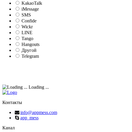
KakaoTalk
iMessage
SMS
Confide
Wickr
LINE
Tango
Hangouts
Другой
Telegram
Loading ...
Контакты
info@appmess.com
app_mess
Канал