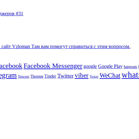
джеров #31
сайт Vzloman Там вам помогут справиться с этим вопросом.
facebook
Facebook Messenger
google
Google Play
hangouts
what
legram
viber
WeChat
Twitter
Tinder
Tencent
Threema
Voxer