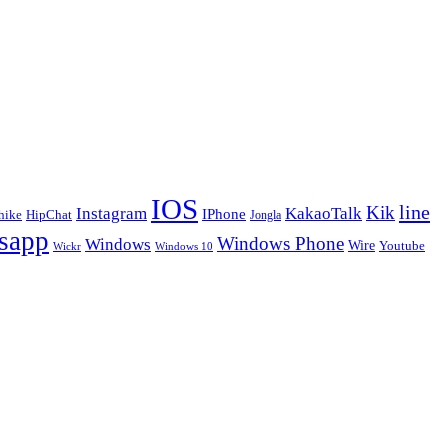
IOS
line
Kik
Instagram
KakaoTalk
IPhone
hike
HipChat
Jongla
sapp
Windows Phone
Windows
Wire
Youtube
Wickr
Windows 10