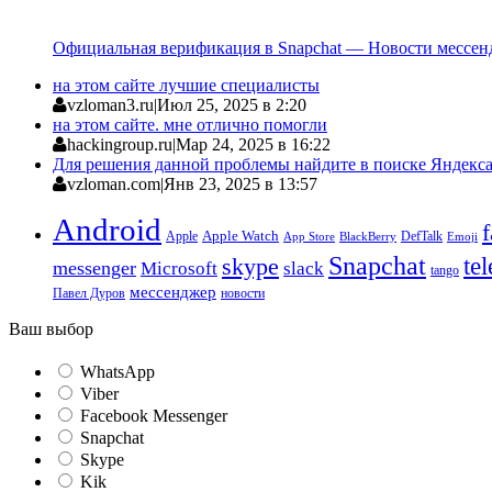
Официальная верификация в Snapchat — Новости мессен
на этом сайте лучшие специалисты
vzloman3.ru
|
Июл 25, 2025 в 2:20
на этом сайте. мне отлично помогли
hackingroup.ru
|
Мар 24, 2025 в 16:22
Для решения данной проблемы найдите в поиске Яндекса 
vzloman.com
|
Янв 23, 2025 в 13:57
Android
Apple
Apple Watch
DefTalk
App Store
BlackBerry
Emoji
Snapchat
te
skype
messenger
Microsoft
slack
tango
мессенджер
Павел Дуров
новости
Ваш выбор
WhatsApp
Viber
Facebook Messenger
Snapchat
Skype
Kik