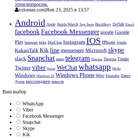
этим вопросом.
vzloman.com
|
Янв 23, 2025 в 13:57
Android
Apple
Apple Watch
DefTalk
App Store
BlackBerry
Emoji
facebook
Facebook Messenger
google
Google
IOS
Instagram
Play
IPhone
hike
HipChat
Jongla
hangouts
skype
line
Kik
messenger
KakaoTalk
Microsoft
Snapchat
telegram
slack
Tinder
tango
Tencent
Threema
whatsapp
viber
WeChat
Twitter
Voxer
Wickr
Windows Phone
Windows
Wire
Youtube
Павел
Windows 10
мессенджер
Дуров
новости
Ваш выбор
WhatsApp
Viber
Facebook Messenger
Snapchat
Skype
Kik