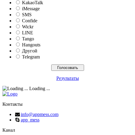
KakaoTalk
iMessage
SMS
Confide
Wickr
LINE
Tango
Hangouts
Другой
Telegram
Результаты
Loading ...
Контакты
info@appmess.com
app_mess
Канал