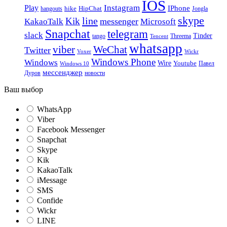
IOS
Instagram
Play
IPhone
hike
HipChat
Jongla
hangouts
skype
line
Kik
messenger
KakaoTalk
Microsoft
Snapchat
telegram
slack
Tinder
tango
Tencent
Threema
whatsapp
viber
WeChat
Twitter
Voxer
Wickr
Windows Phone
Windows
Wire
Youtube
Павел
Windows 10
мессенджер
Дуров
новости
Ваш выбор
WhatsApp
Viber
Facebook Messenger
Snapchat
Skype
Kik
KakaoTalk
iMessage
SMS
Confide
Wickr
LINE