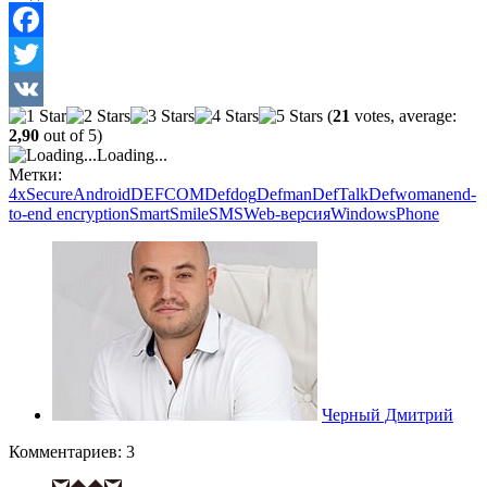
Facebook
Twitter
(
21
votes, average:
VK
2,90
out of 5)
Loading...
Метки:
4хSecure
Android
DEFCOM
Defdog
Defman
DefTalk
Defwoman
end-
to-end encryption
SmartSmile
SMS
Web-версия
WindowsPhone
Черный Дмитрий
Комментариев: 3