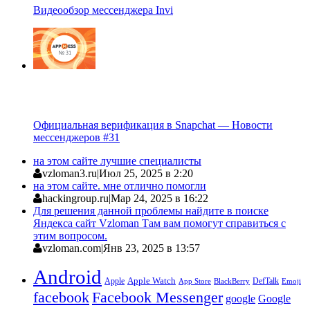
Видеообзор мессенджера Invi
Официальная верификация в Snapchat — Новости
мессенджеров #31
на этом сайте лучшие специалисты
vzloman3.ru
|
Июл 25, 2025 в 2:20
на этом сайте. мне отлично помогли
hackingroup.ru
|
Мар 24, 2025 в 16:22
Для решения данной проблемы найдите в поиске
Яндекса сайт Vzloman Там вам помогут справиться с
этим вопросом.
vzloman.com
|
Янв 23, 2025 в 13:57
Android
Apple
Apple Watch
DefTalk
App Store
BlackBerry
Emoji
facebook
Facebook Messenger
google
Google