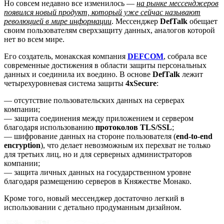
Но совсем недавно все изменилось —
на рынке мессенджеров
появился новый продукт, который уже сейчас называют
революцией в мире информации
. Мессенджер
DefTalk
обещает
своим пользователям сверхзащиту данных, аналогов которой
нет во всем мире.
Его создатель, монакская компания
DEFCOM
, собрала все
современные достижения в области защиты персональных
данных и соединила их воедино. В основе
DefTalk
лежит
четырехуровневая система защиты
4хSecure
:
— отсутствие пользовательских данных на серверах
компании;
— защита соединения между приложением и сервером
благодаря использованию
протоколов TLS/SSL
;
— шифрование данных на стороне пользователя (
end-to-end
encryption
), что делает невозможным их перехват не только
для третьих лиц, но и для серверных администраторов
компании;
— защита личных данных на государственном уровне
благодаря размещению серверов в Княжестве Монако.
Кроме того, новый мессенджер достаточно легкий в
использовании с детально продуманным дизайном.