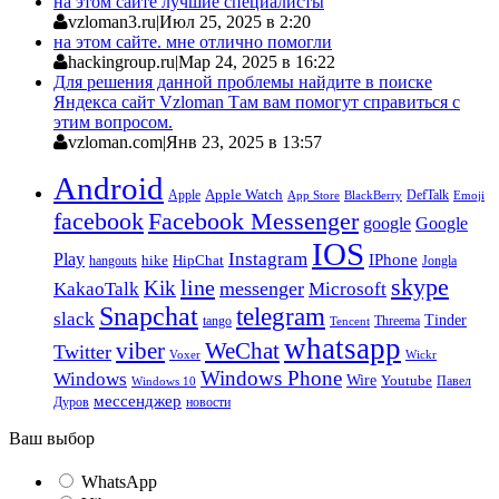
на этом сайте лучшие специалисты
vzloman3.ru
|
Июл 25, 2025 в 2:20
на этом сайте. мне отлично помогли
hackingroup.ru
|
Мар 24, 2025 в 16:22
Для решения данной проблемы найдите в поиске
Яндекса сайт Vzloman Там вам помогут справиться с
этим вопросом.
vzloman.com
|
Янв 23, 2025 в 13:57
Android
Apple
Apple Watch
DefTalk
App Store
BlackBerry
Emoji
facebook
Facebook Messenger
google
Google
IOS
Instagram
Play
IPhone
hike
HipChat
Jongla
hangouts
skype
line
Kik
messenger
KakaoTalk
Microsoft
Snapchat
telegram
slack
Tinder
tango
Tencent
Threema
whatsapp
viber
WeChat
Twitter
Voxer
Wickr
Windows Phone
Windows
Wire
Youtube
Павел
Windows 10
мессенджер
Дуров
новости
Ваш выбор
WhatsApp