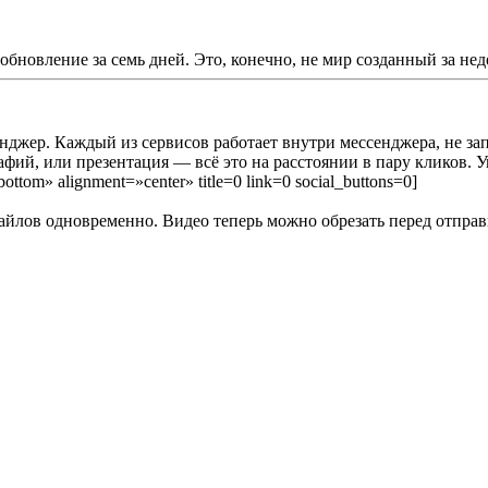
обновление за семь дней. Это,
конечно,
не мир
созданный
за нед
нджер. Каждый из сервисов работает внутри мессенджера,
не за
ий, или презентация — всё это на расстоянии в пару кликов. Ув
ottom» alignment=»center» title=0 link=0 social_buttons=0]
файлов одновременно. Видео теперь можно обрезать перед отправ