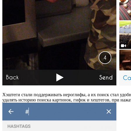
Хэштеги стали поддерживать иероглифы, а их пои
ск ст
ал удоб
удалять историю поиска картинок,
гифок
и
хештегов
, при нажа