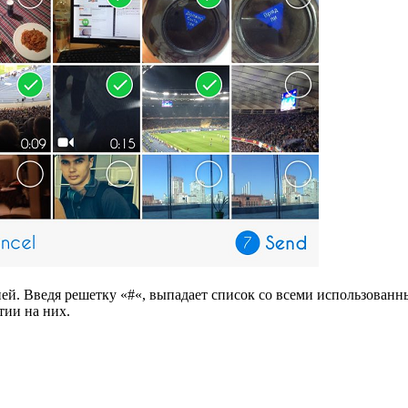
ней. Введя
решетку
«
#
«
, выпадает список со всеми использован
тии на них.