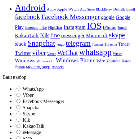
Android
Apple
Apple Watch
DefTalk
App Store
BlackBerry
Emoji
facebook
Facebook Messenger
google
Google
IOS
Instagram
Play
IPhone
hike
HipChat
Jongla
hangouts
skype
line
Kik
messenger
KakaoTalk
Microsoft
Snapchat
telegram
slack
Tinder
tango
Tencent
Threema
whatsapp
viber
WeChat
Twitter
Voxer
Wickr
Windows Phone
Windows
Wire
Youtube
Павел
Windows 10
мессенджер
Дуров
новости
Ваш выбор
WhatsApp
Viber
Facebook Messenger
Snapchat
Skype
Kik
KakaoTalk
iMessage
SMS