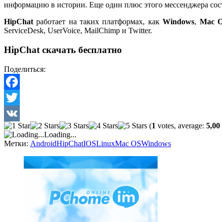
информацию в истории. Еще один плюс этого мессенджера состо
HipChat
работает на таких платформах, как
Windows
,
Mac 
ServiceDesk, UserVoice, MailChimp и Twitter.
HipChat скачать бесплатно
Поделиться:
Facebook
Twitter
(
1
votes, average:
5,00
VK
Loading...
Метки:
Android
HipChat
IOS
Linux
Mac OS
Windows