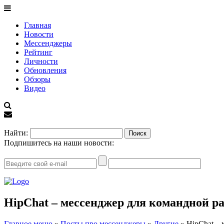
Главная
Новости
Мессенджеры
Рейтинг
Личности
Обновления
Обзоры
Видео
EN
Найти:
Подпишитесь на наши новости:
HipChat – мессенджер для командной р
Главное меню
»
Посты про мессенджеры
»
Другие
»
HipChat –