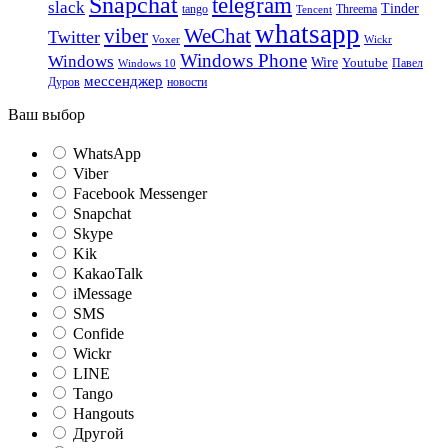
Snapchat
telegram
slack
Tinder
tango
Tencent
Threema
whatsapp
viber
WeChat
Twitter
Voxer
Wickr
Windows Phone
Windows
Wire
Youtube
Павел
Windows 10
мессенджер
Дуров
новости
Ваш выбор
WhatsApp
Viber
Facebook Messenger
Snapchat
Skype
Kik
KakaoTalk
iMessage
SMS
Confide
Wickr
LINE
Tango
Hangouts
Другой