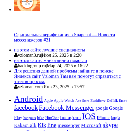
Официальная верификация в Snapchat — Новости
мессенджеров #31
на этом сайте лучшие специалисты
vzloman3.ru
|
Июл 25, 2025 в 2:20
на этом сайте. мне отлично помогли
hackingroup.ru
|
Мар 24, 2025 в 16:22
Для решения данной проблемы найдите в поиске
Яндекса сайт Vzloman Там вам помогут справиться с
этим вопросом.
vzloman.com
|
Янв 23, 2025 в 13:57
Android
Apple
Apple Watch
DefTalk
App Store
BlackBerry
Emoji
facebook
Facebook Messenger
google
Google
IOS
Instagram
Play
IPhone
hike
HipChat
Jongla
hangouts
skype
line
Kik
messenger
KakaoTalk
Microsoft