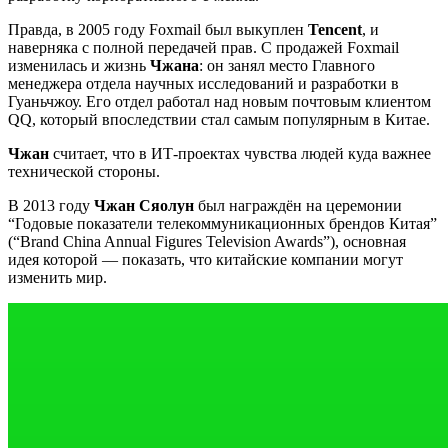
Правда, в 2005 году Foхmail был выкуплен
Tencent
, и
наверняка с полной передачей прав. С продажей Foхmail
изменилась и жизнь
Чжана
: он занял место Главного
менеджера отдела научных исследований и разработки в
Гуаньчжоу. Его отдел работал над новым почтовым клиентом
QQ, который впоследствии стал самым популярным в Китае.
Чжан
считает, что в ИТ-проектах чувства людей куда важнее
технической стороны.
В 2013 году
Чжан Сяолун
был награждён на церемонии
“Годовые показатели телекоммуникационных брендов Китая”
(“Brand China Annual Figures Television Awards”), основная
идея которой — показать, что китайские компании могут
изменить мир.