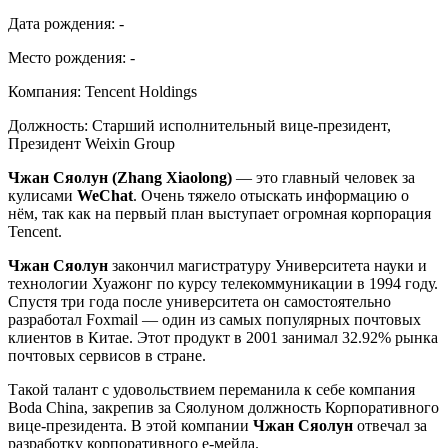
Дата рождения:
-
Место рождения:
-
Компания:
Tencent Holdings
Должность:
Старший исполнительный вице-президент,
Президент Weixin Group
Чжан Сяолун (Zhang Xiaolong)
— это главный человек за
кулисами
WeChat
. Очень тяжело отыскать информацию о
нём, так как на первый план выступает огромная корпорация
Tencent.
Чжан Сяолун
закончил магистратуру Университета науки и
технологии Хуажонг по курсу телекоммуникации в 1994 году.
Спустя три года после университета он самостоятельно
разработал Foхmail — один из самых популярных почтовых
клиентов в Китае. Этот продукт в 2001 занимал 32.92% рынка
почтовых сервисов в стране.
Такой талант с удовольствием переманила к себе компания
Boda China, закрепив за Сяолуном должность Корпоративного
вице-президента. В этой компании
Чжан Сяолун
отвечал за
разработку корпоративного е-мейла.