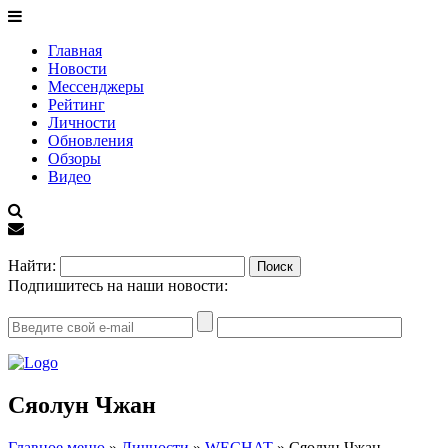
Главная
Новости
Мессенджеры
Рейтинг
Личности
Обновления
Обзоры
Видео
EN
Найти:
Подпишитесь на наши новости:
Сяолун Чжан
Главное меню
»
Личности
»
WECHAT
»
Сяолун Чжан