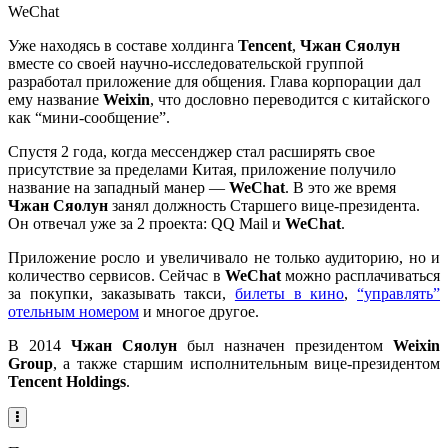
WeChat
Уже находясь в составе холдинга
Tencent
,
Чжан Сяолун
вместе со своей научно-исследовательской группой
разработал приложение для общения. Глава корпорации дал
ему название
Weixin
, что дословно переводится с китайского
как “мини-сообщение”.
Спустя 2 года, когда мессенджер стал расширять свое
присутствие за пределами Китая, приложение получило
название на западный манер —
WeChat
. В это же время
Чжан Сяолун
занял должность Старшего вице-президента.
Он отвечал уже за 2 проекта: QQ Mail и
WeChat
.
Приложение росло и увеличивало не только аудиторию, но и
количество сервисов. Сейчас в
WeChat
можно расплачиваться
за покупки, заказывать такси,
билеты в кино
,
“управлять”
отельным номером
и многое другое.
В 2014
Чжан Сяолун
был назначен президентом
Weixin
Group
, а также старшим исполнительным вице-президентом
Tencent Holdings
.