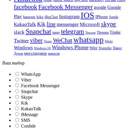
DefTalk
App Store
BlackBerry
Emoji
facebook
Facebook Messenger
google
Google
IOS
Instagram
Play
IPhone
hike
HipChat
Jongla
hangouts
skype
line
Kik
messenger
KakaoTalk
Microsoft
Snapchat
telegram
slack
Tinder
tango
Tencent
Threema
whatsapp
viber
WeChat
Twitter
Voxer
Wickr
Windows Phone
Windows
Wire
Youtube
Павел
Windows 10
мессенджер
Дуров
новости
Ваш выбор
WhatsApp
Viber
Facebook Messenger
Snapchat
Skype
Kik
KakaoTalk
iMessage
SMS
Confide