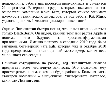
подключил к работе над проектом выпускников и студентов
Университета Ватерлоо, среди которых оказался и со-
основатель компании Крис Бест, который сейчас занимает
должность технического директора. За год работы
Kik Music
удалось привлечь 1 миллион долларов инвестиций.
Однако
Ливингстон
быстро понял, что нельзя ограничиваться
только
BlackBerry
. Он видел, какими темпами растет Apple и
понимал, что будущее за кроссплатформенными
приложениями. Именно поэтому в середине 2010 года была
запущена бета-версия чата
Kik
, которая уже в октябре 2010
года превратилась в полноценный мессенджер, каким весь
мир и знает его сегодня.
Нанимая сотрудников на работу,
Тед Ливингстон
сначала
предлагает всем частичную занятость. Это позволяет ему
присмотреться к тем, с кем он будет работать. Большая часть
стажеров компании – выпускники Университета Ватерлоо,
как и сам
Ливингстон
.