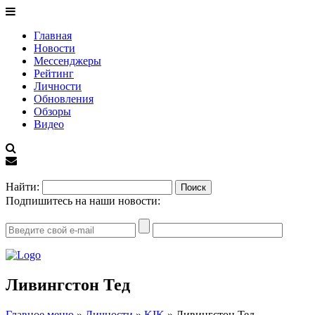
Главная
Новости
Мессенджеры
Рейтинг
Личности
Обновления
Обзоры
Видео
EN
Найти:
Подпишитесь на наши новости:
Ливингстон Тед
Главное меню
»
Личности
»
KIK
»
Ливингстон Тед