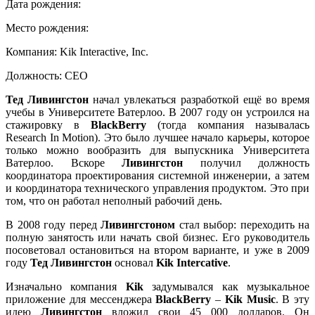
Дата рождения:
Место рождения:
Компания:
Kik Interactive, Inc.
Должность:
CEO
Тед Ливингстон
начал увлекаться разработкой ещё во время
учебы в Университете Ватерлоо. В 2007 году он устроился на
стажировку в
BlackBerry
(тогда компания называлась
Research In Motion). Это было лучшее начало карьеры, которое
только можно вообразить для выпускника Университета
Ватерлоо. Вскоре
Ливингстон
получил должность
координатора проектирования системной инженерии, а затем
и координатора технического управления продуктом. Это при
том, что он работал неполный рабочий день.
В 2008 году перед
Ливингстоном
стал выбор: переходить на
полную занятость или начать свой бизнес. Его руководитель
посоветовал остановиться на втором варианте, и уже в 2009
году
Тед Ливингстон
основал
Kik Intercative
.
Изначально компания
Kik
задумывался как музыкальное
приложение для мессенджера
BlackBerry
–
Kik Music
. В эту
идею
Ливингстон
вложил свои 45 000 долларов. Он