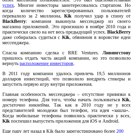
успех
. Многие инвесторы заинтересовались стартапом. Но
когда количество зарегистрированных пользователей
перевалило за 2 миллиона,
Kik
получил удар в спину от
BlackBerry
: компания выкинула мессенджер из своего
магазина приложений. Это произошло в ноябре 2010 года и
практически свело на нет весь предыдущий успех.
BlackBerry
даже собиралась судиться с
Kik
, обвивнив в воровстве идеи
мессенджера.
Спасла компанию сделка с RRE Ventures.
Ливингстону
пришлось отдать часть акций компании, но это позволило
вернуть
расположение инвесторов
.
В 2011 году компании удалось привлечь 19,5 миллионов
долларов инвестиций, что позволило внедрить стикеры и
запустить первую игру внутри приложения.
Главная особенность мессенджера – отсутствие привязки к
номеру телефона. Для того, чтобы начать пользоваться
Kik
,
достаточно никнейма. Так как в 2010 году не у всех
представителей молодежи был телефон, эта идея «зашла».
Когда мобильные телефоны появились практически у всех,
Kik
поспешил выпустить приложения для iOS и Android.
Еще пару лет назад в Kik было зарегистрировано более
200