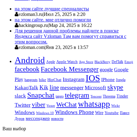
на этом сайте лучшие специалисты
vzloman3.ru
|
Июл 25, 2025 в 2:20
на этом сайте. мне отлично помогли
hackingroup.ru
|
Мар 24, 2025 в 16:22
Для решения данной проблемы найдите в поиске
Яндекса сайт Vzloman Там вам помогут справиться с
этим вопросом.
vzloman.com
|
Янв 23, 2025 в 13:57
Android
Apple
Apple Watch
DefTalk
App Store
BlackBerry
Emoji
facebook
Facebook Messenger
google
Google
IOS
Instagram
Play
IPhone
hike
HipChat
Jongla
hangouts
skype
line
Kik
messenger
KakaoTalk
Microsoft
Snapchat
telegram
slack
Tinder
tango
Tencent
Threema
whatsapp
viber
WeChat
Twitter
Voxer
Wickr
Windows Phone
Windows
Wire
Youtube
Павел
Windows 10
мессенджер
Дуров
новости
Ваш выбор