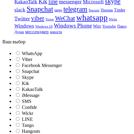
skype
line
Kik
messenger
KakaoTalk
Microsoft
Snapchat
telegram
slack
Tinder
tango
Tencent
Threema
whatsapp
viber
WeChat
Twitter
Voxer
Wickr
Windows Phone
Windows
Wire
Youtube
Павел
Windows 10
мессенджер
Дуров
новости
Ваш выбор
WhatsApp
Viber
Facebook Messenger
Snapchat
Skype
Kik
KakaoTalk
iMessage
SMS
Confide
Wickr
LINE
Tango
Hangouts