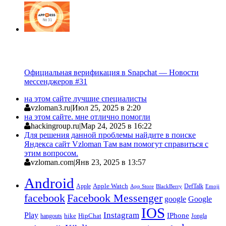
Официальная верификация в Snapchat — Новости
мессенджеров #31
на этом сайте лучшие специалисты
vzloman3.ru
|
Июл 25, 2025 в 2:20
на этом сайте. мне отлично помогли
hackingroup.ru
|
Мар 24, 2025 в 16:22
Для решения данной проблемы найдите в поиске
Яндекса сайт Vzloman Там вам помогут справиться с
этим вопросом.
vzloman.com
|
Янв 23, 2025 в 13:57
Android
Apple
Apple Watch
DefTalk
App Store
BlackBerry
Emoji
facebook
Facebook Messenger
google
Google
IOS
Instagram
Play
IPhone
hike
HipChat
Jongla
hangouts