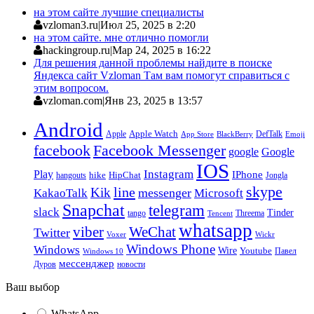
на этом сайте лучшие специалисты
vzloman3.ru
|
Июл 25, 2025 в 2:20
на этом сайте. мне отлично помогли
hackingroup.ru
|
Мар 24, 2025 в 16:22
Для решения данной проблемы найдите в поиске
Яндекса сайт Vzloman Там вам помогут справиться с
этим вопросом.
vzloman.com
|
Янв 23, 2025 в 13:57
Android
Apple
Apple Watch
DefTalk
App Store
BlackBerry
Emoji
facebook
Facebook Messenger
google
Google
IOS
Instagram
Play
IPhone
hike
HipChat
Jongla
hangouts
skype
line
Kik
messenger
KakaoTalk
Microsoft
Snapchat
telegram
slack
Tinder
tango
Tencent
Threema
whatsapp
viber
WeChat
Twitter
Voxer
Wickr
Windows Phone
Windows
Wire
Youtube
Павел
Windows 10
мессенджер
Дуров
новости
Ваш выбор
WhatsApp