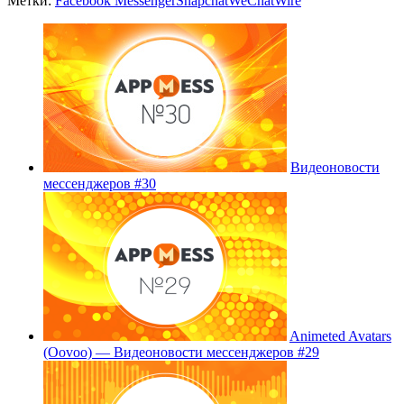
Метки:
Facebook Messenger
Snapchat
WeChat
Wire
Видеоновости
мессенджеров #30
Animeted Avatars
(Oovoo) — Видеоновости мессенджеров #29