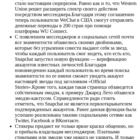
стало настоящим сюрпризом. Равно как и то, что Western
Union решит расширить спектр своего действия
посредством мессенджера.Благодаря этому соглашению
теперь пользователи WeChat в США смогут отправлять
денежные переводы в 200 стран при помощи
платформы WU Connect.
С появлением мессенджеров и социальных сетей почти
все знаменитости обзавелись своими двойниками,
которые без угрызения совести выдают себя за звезд.
чтобы каждый пользователь смог видеть, кто есть кто,
Snapchat запустил новую функцию — верификацию
аккаунтов известных личностей.Благодаря
нововведению каждый пользователь во время поиска
знаменитости по ее имени сможет увидеть аккаунт
настоящей звезды под заголовком «Official
Stories».Кроме того, каждая такая страница обзаведется
собственным эмодзи, к примеру Джаред Лето обзавелся
эмодзи-кактусом. Справедливости ради стоить
отметить, что Snapchat не является первооткрывателем
подтвержденных аккаунтов. Ранее данная функция была
успешно реализована такими социальными сетями как
Twitter, Facebook и ВКонтакте.
Стикеры придают не только яркие краски общению, но
и прибыль владельцам мессенджеров. Платными
стикерами или эмодзи уже никого не удивить. И только