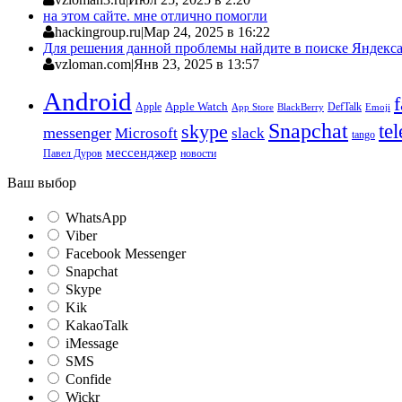
на этом сайте. мне отлично помогли
hackingroup.ru
|
Мар 24, 2025 в 16:22
Для решения данной проблемы найдите в поиске Яндекса 
vzloman.com
|
Янв 23, 2025 в 13:57
Android
Apple
Apple Watch
DefTalk
App Store
BlackBerry
Emoji
Snapchat
te
skype
messenger
Microsoft
slack
tango
мессенджер
Павел Дуров
новости
Ваш выбор
WhatsApp
Viber
Facebook Messenger
Snapchat
Skype
Kik
KakaoTalk
iMessage
SMS
Confide
Wickr