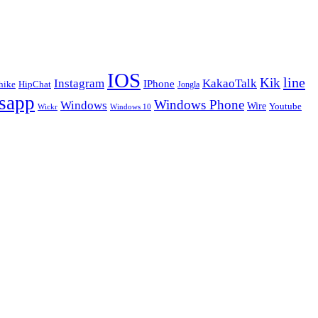
IOS
line
Kik
Instagram
KakaoTalk
IPhone
hike
HipChat
Jongla
sapp
Windows Phone
Windows
Wire
Youtube
Wickr
Windows 10