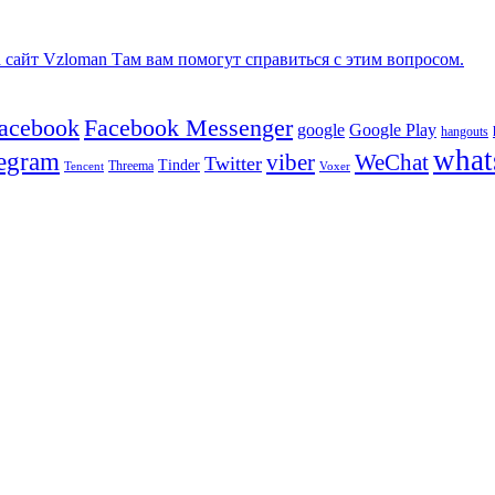
сайт Vzloman Там вам помогут справиться с этим вопросом.
facebook
Facebook Messenger
google
Google Play
hangouts
what
legram
viber
WeChat
Twitter
Tinder
Tencent
Threema
Voxer