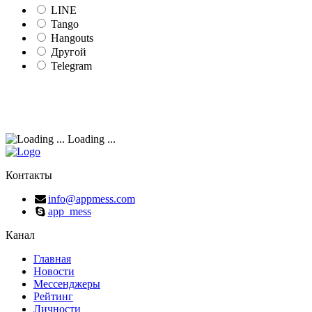
LINE
Tango
Hangouts
Другой
Telegram
Loading ...
Контакты
info@appmess.com
app_mess
Канал
Главная
Новости
Мессенджеры
Рейтинг
Личности