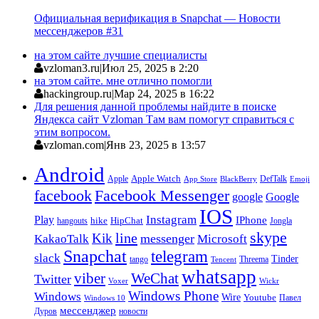
Официальная верификация в Snapchat — Новости
мессенджеров #31
на этом сайте лучшие специалисты
vzloman3.ru
|
Июл 25, 2025 в 2:20
на этом сайте. мне отлично помогли
hackingroup.ru
|
Мар 24, 2025 в 16:22
Для решения данной проблемы найдите в поиске
Яндекса сайт Vzloman Там вам помогут справиться с
этим вопросом.
vzloman.com
|
Янв 23, 2025 в 13:57
Android
Apple
Apple Watch
DefTalk
App Store
BlackBerry
Emoji
facebook
Facebook Messenger
google
Google
IOS
Instagram
Play
IPhone
hike
HipChat
Jongla
hangouts
skype
line
Kik
messenger
KakaoTalk
Microsoft
Snapchat
telegram
slack
Tinder
tango
Tencent
Threema
whatsapp
viber
WeChat
Twitter
Voxer
Wickr
Windows Phone
Windows
Wire
Youtube
Павел
Windows 10
мессенджер
Дуров
новости