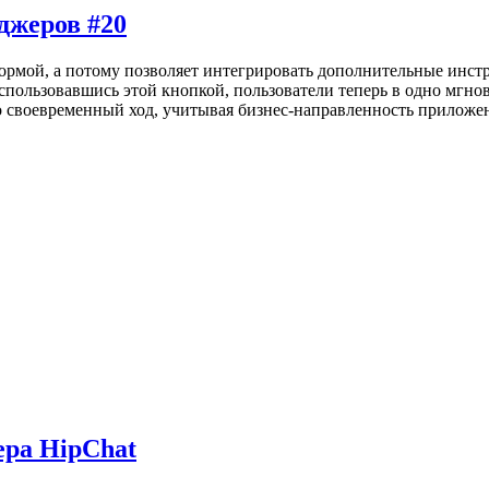
джеров #20
рмой, а потому позволяет интегрировать дополнительные инстр
спользовавшись этой кнопкой, пользователи теперь в одно мгн
но своевременный ход, учитывая бизнес-направленность прилож
ера HipChat