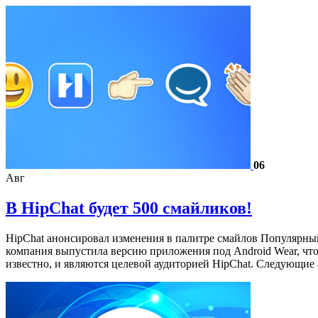
06
Авг
В HipChat будет 500 смайликов!
HipChat анонсировал изменения в палитре смайлов Популярный 
компания выпустила версию приложения под Android Wear, что
известно, и являются целевой аудиторией HipChat. Следующи