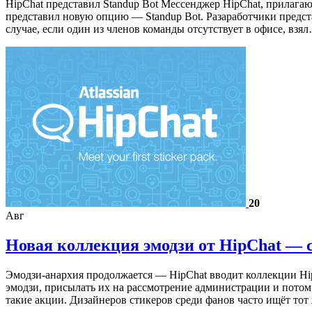
HipChat представил Standup Bot Мессенджер HipChat, прилага
представил новую опцию — Standup Bot. Разаработчики предста
случае, если один из членов команды отсутствует в офисе, взя
20
Авг
Новая коллекция эмодзи от HipChat — 
Эмодзи-анархия продолжается — HipChat вводит коллекции Hip
эмодзи, присылать их на рассмотрение администрации и потом
такие акции. Дизайнеров стикеров среди фанов часто ищёт тот