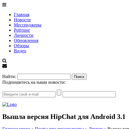
Главная
Новости
Мессенджеры
Рейтинг
Личности
Обновления
Обзоры
Видео
EN
Найти:
Подпишитесь на наши новости:
Вышла версия HipChat для Android 3.1
Главное меню
»
Посты про мессенджеры
»
Другие
»
Вышла верс