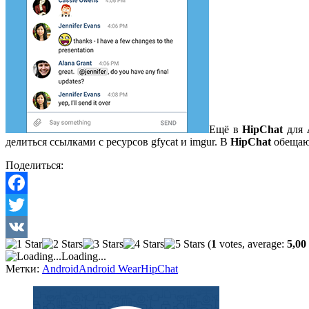
Ещё в
HipChat
для
делиться ссылками с ресурсов gfycat и imgur. В
HipChat
обещают
Поделиться:
Facebook
Twitter
(
1
votes, average:
5,00
VK
Loading...
Метки:
Android
Android Wear
HipChat