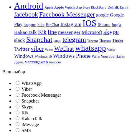
Android
Apple
Apple Watch
DefTalk
App Store
BlackBerry
Emoji
facebook
Facebook Messenger
google
Google
IOS
Instagram
Play
IPhone
hike
HipChat
Jongla
hangouts
skype
line
Kik
messenger
KakaoTalk
Microsoft
Snapchat
telegram
slack
Tinder
tango
Tencent
Threema
whatsapp
viber
WeChat
Twitter
Voxer
Wickr
Windows Phone
Windows
Wire
Youtube
Павел
Windows 10
мессенджер
Дуров
новости
Ваш выбор
WhatsApp
Viber
Facebook Messenger
Snapchat
Skype
Kik
KakaoTalk
iMessage
SMS