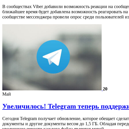
В сообществах Viber добавили возможность реакции на сообщени
ближайшее время будет добавлена ​​возможность реагировать н
сообществе мессенджера провели опрос среди пользователей и
20
Май
Увеличилось! Telegram теперь поддержи
Сегодня Telegram получает обновление, которое обещает сдел
документы и другие документы весом до 1,5 ГБ. Обладая пере
увеличение емкости каждого файла является мерой…