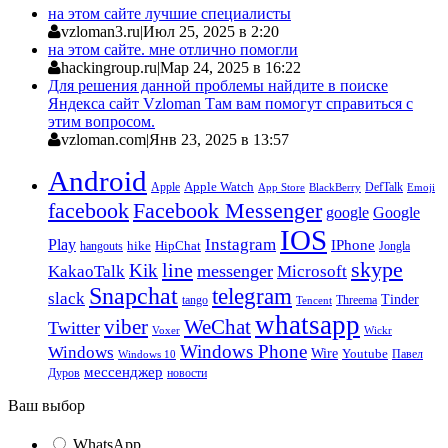
на этом сайте лучшие специалисты
vzloman3.ru
|
Июл 25, 2025 в 2:20
на этом сайте. мне отлично помогли
hackingroup.ru
|
Мар 24, 2025 в 16:22
Для решения данной проблемы найдите в поиске
Яндекса сайт Vzloman Там вам помогут справиться с
этим вопросом.
vzloman.com
|
Янв 23, 2025 в 13:57
Android
Apple
Apple Watch
DefTalk
App Store
BlackBerry
Emoji
facebook
Facebook Messenger
google
Google
IOS
Instagram
Play
IPhone
hike
HipChat
Jongla
hangouts
skype
line
Kik
messenger
KakaoTalk
Microsoft
Snapchat
telegram
slack
Tinder
tango
Tencent
Threema
whatsapp
viber
WeChat
Twitter
Voxer
Wickr
Windows Phone
Windows
Wire
Youtube
Павел
Windows 10
мессенджер
Дуров
новости
Ваш выбор
WhatsApp