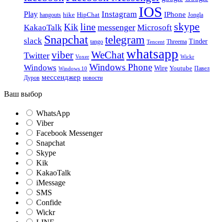
IOS
Instagram
Play
IPhone
hike
HipChat
Jongla
hangouts
skype
line
Kik
messenger
KakaoTalk
Microsoft
Snapchat
telegram
slack
Tinder
tango
Tencent
Threema
whatsapp
viber
WeChat
Twitter
Voxer
Wickr
Windows Phone
Windows
Wire
Youtube
Павел
Windows 10
мессенджер
Дуров
новости
Ваш выбор
WhatsApp
Viber
Facebook Messenger
Snapchat
Skype
Kik
KakaoTalk
iMessage
SMS
Confide
Wickr