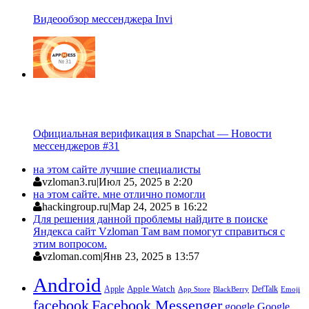
Видеообзор мессенджера Invi
Официальная верификация в Snapchat — Новости
мессенджеров #31
на этом сайте лучшие специалисты
vzloman3.ru
|
Июл 25, 2025 в 2:20
на этом сайте. мне отлично помогли
hackingroup.ru
|
Мар 24, 2025 в 16:22
Для решения данной проблемы найдите в поиске
Яндекса сайт Vzloman Там вам помогут справиться с
этим вопросом.
vzloman.com
|
Янв 23, 2025 в 13:57
Android
Apple
Apple Watch
DefTalk
App Store
BlackBerry
Emoji
facebook
Facebook Messenger
google
Google