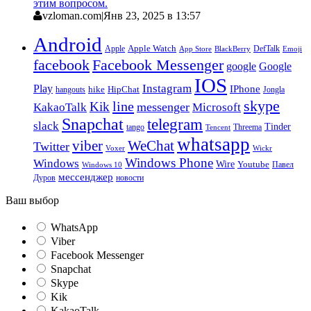
этим вопросом.
vzloman.com
|
Янв 23, 2025 в 13:57
Android
Apple
Apple Watch
DefTalk
App Store
BlackBerry
Emoji
facebook
Facebook Messenger
google
Google
IOS
Instagram
Play
IPhone
hike
HipChat
Jongla
hangouts
skype
line
Kik
messenger
KakaoTalk
Microsoft
Snapchat
telegram
slack
Tinder
tango
Tencent
Threema
whatsapp
viber
WeChat
Twitter
Voxer
Wickr
Windows Phone
Windows
Wire
Youtube
Павел
Windows 10
мессенджер
Дуров
новости
Ваш выбор
WhatsApp
Viber
Facebook Messenger
Snapchat
Skype
Kik
KakaoTalk