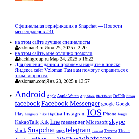
Официальная верификация в Snapchat — Новости
мессенджеров #31
на этом сайте лучшие специалисты
vzloman3.ru
|
Июл 25, 2025 в 2:20
на этом сайте. мне отлично помогли
hackingroup.ru
|
Мар 24, 2025 в 16:22
Для решения данной проблемы найдите в поиске
Яндекса сайт Vzloman Там вам помогут справиться с
этим вопросом.
vzloman.com
|
Янв 23, 2025 в 13:57
Android
Apple
Apple Watch
DefTalk
App Store
BlackBerry
Emoji
facebook
Facebook Messenger
google
Google
IOS
Instagram
Play
IPhone
hike
HipChat
Jongla
hangouts
skype
line
Kik
messenger
KakaoTalk
Microsoft
Snapchat
telegram
slack
Tinder
tango
Tencent
Threema
whatsapp