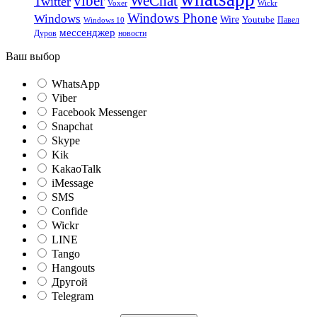
viber
WeChat
Twitter
Voxer
Wickr
Windows Phone
Windows
Wire
Youtube
Павел
Windows 10
мессенджер
Дуров
новости
Ваш выбор
WhatsApp
Viber
Facebook Messenger
Snapchat
Skype
Kik
KakaoTalk
iMessage
SMS
Confide
Wickr
LINE
Tango
Hangouts
Другой
Telegram