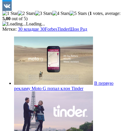
Twitter
(
1
votes, average:
VK
5,00
out of 5)
Loading...
Метки:
30 младше 30
Forbes
Tinder
Шон Рад
В первую
рекламу Moto G попал клон Tinder