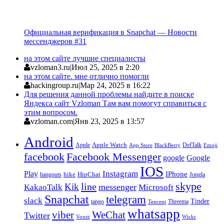
Официальная верификация в Snapchat — Новости
мессенджеров #31
на этом сайте лучшие специалисты
vzloman3.ru
|
Июл 25, 2025 в 2:20
на этом сайте. мне отлично помогли
hackingroup.ru
|
Мар 24, 2025 в 16:22
Для решения данной проблемы найдите в поиске
Яндекса сайт Vzloman Там вам помогут справиться с
этим вопросом.
vzloman.com
|
Янв 23, 2025 в 13:57
Android
Apple
Apple Watch
DefTalk
App Store
BlackBerry
Emoji
facebook
Facebook Messenger
google
Google
IOS
Instagram
Play
IPhone
hike
HipChat
Jongla
hangouts
skype
line
Kik
messenger
KakaoTalk
Microsoft
Snapchat
telegram
slack
Tinder
tango
Tencent
Threema
whatsapp
viber
WeChat
Twitter
Voxer
Wickr