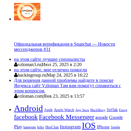
Официальная верификация в Snapchat — Новости
мессенджеров #31
на этом сайте лучшие специалисты
vzloman3.ru
|
Июл 25, 2025 в 2:20
на этом сайте. мне отлично помогли
hackingroup.ru
|
Мар 24, 2025 в 16:22
Для решения данной проблемы найдите в поиске
Яндекса сайт Vzloman Там вам помогут справиться с
этим вопросом.
vzloman.com
|
Янв 23, 2025 в 13:57
Android
Apple
Apple Watch
DefTalk
App Store
BlackBerry
Emoji
facebook
Facebook Messenger
google
Google
IOS
Instagram
Play
IPhone
hike
HipChat
Jongla
hangouts