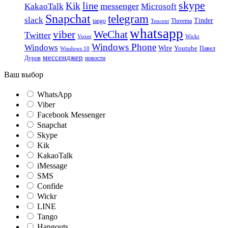
skype
line
Kik
messenger
KakaoTalk
Microsoft
Snapchat
telegram
slack
Tinder
tango
Tencent
Threema
whatsapp
viber
WeChat
Twitter
Voxer
Wickr
Windows Phone
Windows
Wire
Youtube
Павел
Windows 10
мессенджер
Дуров
новости
Ваш выбор
WhatsApp
Viber
Facebook Messenger
Snapchat
Skype
Kik
KakaoTalk
iMessage
SMS
Confide
Wickr
LINE
Tango
Hangouts