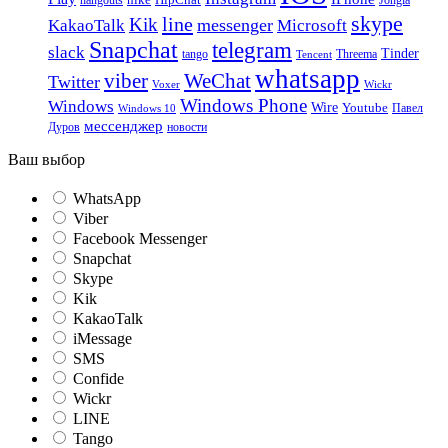
hike
HipChat
Jongla
hangouts
skype
line
Kik
messenger
KakaoTalk
Microsoft
Snapchat
telegram
slack
Tinder
tango
Tencent
Threema
whatsapp
viber
WeChat
Twitter
Voxer
Wickr
Windows Phone
Windows
Wire
Youtube
Павел
Windows 10
мессенджер
Дуров
новости
Ваш выбор
WhatsApp
Viber
Facebook Messenger
Snapchat
Skype
Kik
KakaoTalk
iMessage
SMS
Confide
Wickr
LINE
Tango