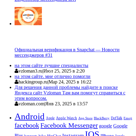
Официальная верификация в Snapchat — Новости
мессенджеров #31
на этом сайте лучшие специалисты
vzloman3.ru
|
Июл 25, 2025 в 2:20
на этом сайте. мне отлично помогли
hackingroup.ru
|
Мар 24, 2025 в 16:22
Для решения данной проблемы найдите в поиске
Яндекса сайт Vzloman Там вам помогут справиться с
этим вопросом.
vzloman.com
|
Янв 23, 2025 в 13:57
Android
Apple
Apple Watch
DefTalk
App Store
BlackBerry
Emoji
facebook
Facebook Messenger
google
Google
IOS
Instagram
Play
IPhone