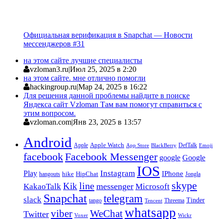
Официальная верификация в Snapchat — Новости
мессенджеров #31
на этом сайте лучшие специалисты
vzloman3.ru
|
Июл 25, 2025 в 2:20
на этом сайте. мне отлично помогли
hackingroup.ru
|
Мар 24, 2025 в 16:22
Для решения данной проблемы найдите в поиске
Яндекса сайт Vzloman Там вам помогут справиться с
этим вопросом.
vzloman.com
|
Янв 23, 2025 в 13:57
Android
Apple
Apple Watch
DefTalk
App Store
BlackBerry
Emoji
facebook
Facebook Messenger
google
Google
IOS
Instagram
Play
IPhone
hike
HipChat
Jongla
hangouts
skype
line
Kik
messenger
KakaoTalk
Microsoft
Snapchat
telegram
slack
Tinder
tango
Tencent
Threema
whatsapp
viber
WeChat
Twitter
Voxer
Wickr