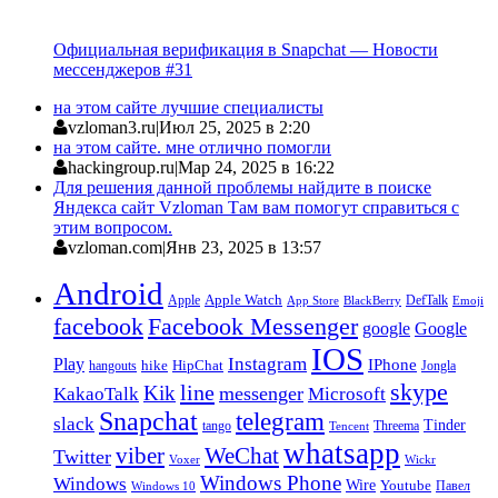
Официальная верификация в Snapchat — Новости
мессенджеров #31
на этом сайте лучшие специалисты
vzloman3.ru
|
Июл 25, 2025 в 2:20
на этом сайте. мне отлично помогли
hackingroup.ru
|
Мар 24, 2025 в 16:22
Для решения данной проблемы найдите в поиске
Яндекса сайт Vzloman Там вам помогут справиться с
этим вопросом.
vzloman.com
|
Янв 23, 2025 в 13:57
Android
Apple
Apple Watch
DefTalk
App Store
BlackBerry
Emoji
facebook
Facebook Messenger
google
Google
IOS
Instagram
Play
IPhone
hike
HipChat
Jongla
hangouts
skype
line
Kik
messenger
KakaoTalk
Microsoft
Snapchat
telegram
slack
Tinder
tango
Tencent
Threema
whatsapp
viber
WeChat
Twitter
Voxer
Wickr
Windows Phone
Windows
Wire
Youtube
Павел
Windows 10