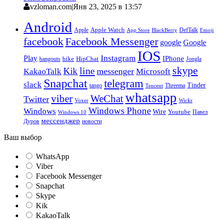
vzloman.com
|
Янв 23, 2025 в 13:57
Android
Apple
Apple Watch
DefTalk
App Store
BlackBerry
Emoji
facebook
Facebook Messenger
google
Google
IOS
Instagram
Play
IPhone
hike
HipChat
Jongla
hangouts
skype
line
Kik
messenger
KakaoTalk
Microsoft
Snapchat
telegram
slack
Tinder
tango
Tencent
Threema
whatsapp
viber
WeChat
Twitter
Voxer
Wickr
Windows Phone
Windows
Wire
Youtube
Павел
Windows 10
мессенджер
Дуров
новости
Ваш выбор
WhatsApp
Viber
Facebook Messenger
Snapchat
Skype
Kik
KakaoTalk