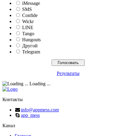
iMessage
SMS
Confide
Wickr
LINE
Tango
Hangouts
Другой
Telegram
Результаты
Loading ...
Контакты
info@appmess.com
app_mess
Канал
Главная