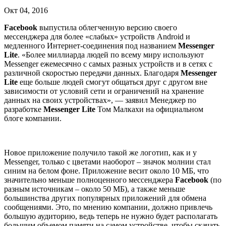
Окт 04, 2016
Facebook
выпустила облегченную версию своего
мессенджера для более «слабых» устройств Android и
медленного Интернет-соединения под названием
Messenger
Lite
. «Более миллиарда людей по всему миру используют
Messenger ежемесячно с самых разных устройств и в сетях с
различной скоростью передачи данных. Благодаря
Messenger
Lite
еще больше людей смогут общаться друг с другом вне
зависимости от условий сети и ограничений на хранение
данных на своих устройствах», — заявил Менеджер по
разработке
Messenger Lite
Том Малкахи на официальном
блоге компании.
Новое приложение получило такой же логотип, как и у
Messenger, только с цветами наоборот – значок молнии стал
синим на белом фоне. Приложение весит около 10 МБ, что
значительно меньше полноценного мессенджера
Facebook
(по
разным источникам – около 50 МБ), а также меньше
большинства других популярных приложений для обмена
сообщениями. Это, по мнению компании, должно привлечь
большую аудиторию, ведь теперь не нужно будет располагать
большим объемом памяти на самом устройстве, чтобы скачать