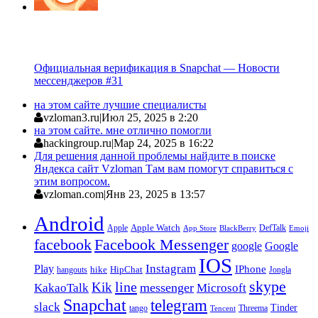
Официальная верификация в Snapchat — Новости
мессенджеров #31
на этом сайте лучшие специалисты
vzloman3.ru
|
Июл 25, 2025 в 2:20
на этом сайте. мне отлично помогли
hackingroup.ru
|
Мар 24, 2025 в 16:22
Для решения данной проблемы найдите в поиске
Яндекса сайт Vzloman Там вам помогут справиться с
этим вопросом.
vzloman.com
|
Янв 23, 2025 в 13:57
Android
Apple
Apple Watch
DefTalk
App Store
BlackBerry
Emoji
facebook
Facebook Messenger
google
Google
IOS
Instagram
Play
IPhone
hike
HipChat
Jongla
hangouts
skype
line
Kik
messenger
KakaoTalk
Microsoft
Snapchat
telegram
slack
Tinder
tango
Tencent
Threema