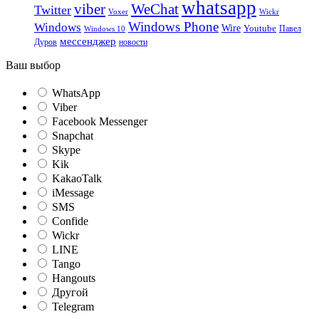
whatsapp
viber
WeChat
Twitter
Voxer
Wickr
Windows Phone
Windows
Wire
Youtube
Павел
Windows 10
мессенджер
Дуров
новости
Ваш выбор
WhatsApp
Viber
Facebook Messenger
Snapchat
Skype
Kik
KakaoTalk
iMessage
SMS
Confide
Wickr
LINE
Tango
Hangouts
Другой
Telegram