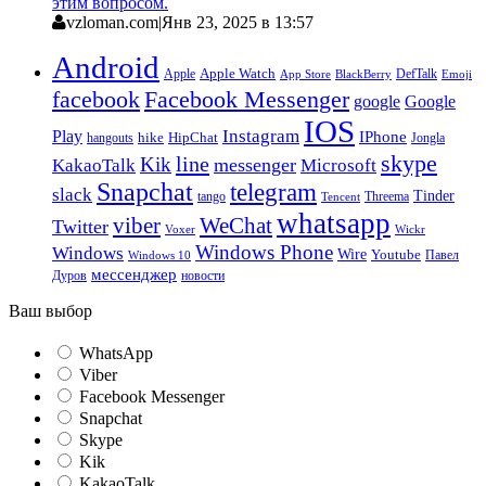
этим вопросом.
vzloman.com
|
Янв 23, 2025 в 13:57
Android
Apple
Apple Watch
DefTalk
App Store
BlackBerry
Emoji
facebook
Facebook Messenger
google
Google
IOS
Instagram
Play
IPhone
hike
HipChat
Jongla
hangouts
skype
line
Kik
messenger
KakaoTalk
Microsoft
Snapchat
telegram
slack
Tinder
tango
Tencent
Threema
whatsapp
viber
WeChat
Twitter
Voxer
Wickr
Windows Phone
Windows
Wire
Youtube
Павел
Windows 10
мессенджер
Дуров
новости
Ваш выбор
WhatsApp
Viber
Facebook Messenger
Snapchat
Skype
Kik
KakaoTalk