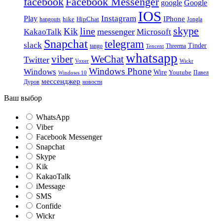
facebook
Facebook Messenger
google
Google
IOS
Instagram
Play
IPhone
hike
HipChat
Jongla
hangouts
skype
line
Kik
messenger
KakaoTalk
Microsoft
Snapchat
telegram
slack
Tinder
tango
Tencent
Threema
whatsapp
viber
WeChat
Twitter
Voxer
Wickr
Windows Phone
Windows
Wire
Youtube
Павел
Windows 10
мессенджер
Дуров
новости
Ваш выбор
WhatsApp
Viber
Facebook Messenger
Snapchat
Skype
Kik
KakaoTalk
iMessage
SMS
Confide
Wickr