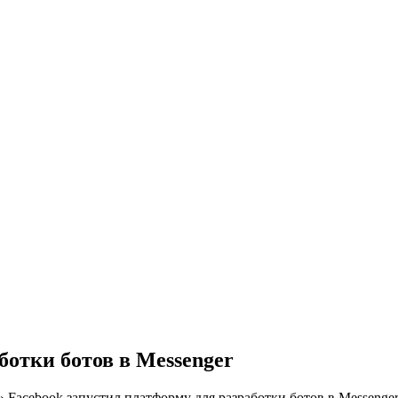
ботки ботов в Messenger
»
Facebook запустил платформу для разработки ботов в Messenge