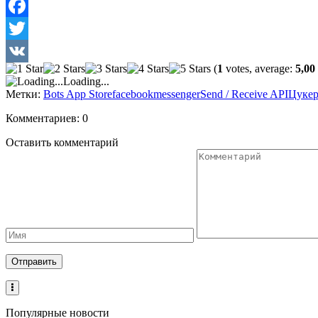
Facebook
Twitter
(
1
votes, average:
5,00
VK
Loading...
Метки:
Bots App Store
facebook
messenger
Send / Receive API
Цукер
Комментариев: 0
Оставить комментарий
Популярные новости