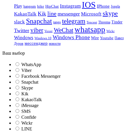
IOS
Instagram
Play
IPhone
hike
HipChat
Jongla
hangouts
skype
line
Kik
messenger
KakaoTalk
Microsoft
Snapchat
telegram
slack
Tinder
tango
Tencent
Threema
whatsapp
viber
WeChat
Twitter
Voxer
Wickr
Windows Phone
Windows
Wire
Youtube
Павел
Windows 10
мессенджер
Дуров
новости
Ваш выбор
WhatsApp
Viber
Facebook Messenger
Snapchat
Skype
Kik
KakaoTalk
iMessage
SMS
Confide
Wickr
LINE