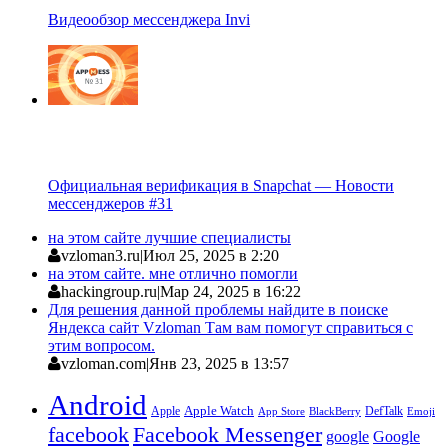
Видеообзор мессенджера Invi
Официальная верификация в Snapchat — Новости
мессенджеров #31
на этом сайте лучшие специалисты
vzloman3.ru
|
Июл 25, 2025 в 2:20
на этом сайте. мне отлично помогли
hackingroup.ru
|
Мар 24, 2025 в 16:22
Для решения данной проблемы найдите в поиске
Яндекса сайт Vzloman Там вам помогут справиться с
этим вопросом.
vzloman.com
|
Янв 23, 2025 в 13:57
Android
Apple
Apple Watch
DefTalk
App Store
BlackBerry
Emoji
facebook
Facebook Messenger
google
Google