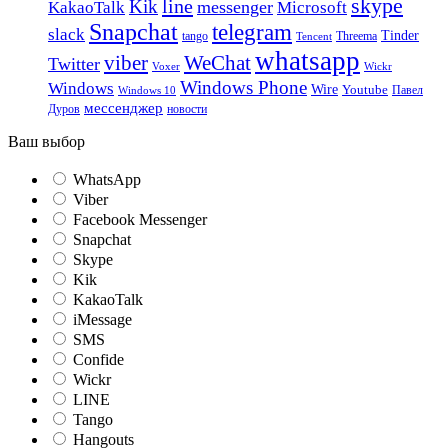
skype
line
Kik
messenger
KakaoTalk
Microsoft
Snapchat
telegram
slack
Tinder
tango
Tencent
Threema
whatsapp
viber
WeChat
Twitter
Voxer
Wickr
Windows Phone
Windows
Wire
Youtube
Павел
Windows 10
мессенджер
Дуров
новости
Ваш выбор
WhatsApp
Viber
Facebook Messenger
Snapchat
Skype
Kik
KakaoTalk
iMessage
SMS
Confide
Wickr
LINE
Tango
Hangouts