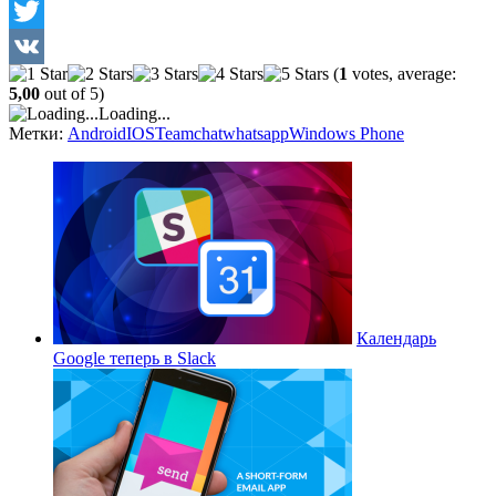
Facebook
Twitter
(
1
votes, average:
VK
5,00
out of 5)
Loading...
Метки:
Android
IOS
Teamchat
whatsapp
Windows Phone
Календарь
Google теперь в Slack