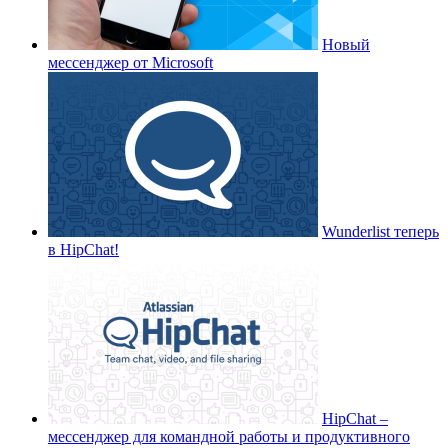
Новый
мессенджер от Microsoft
Wunderlist теперь
в HipChat!
HipChat –
мессенджер для командной работы и продуктивного