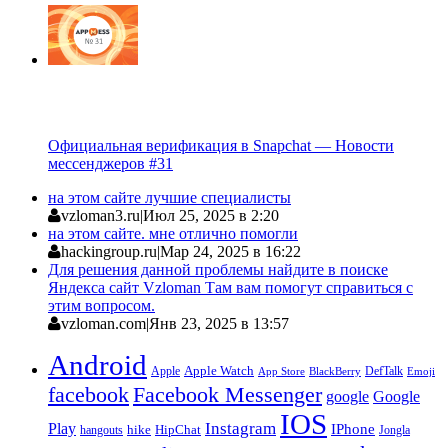
Официальная верификация в Snapchat — Новости
мессенджеров #31
на этом сайте лучшие специалисты
vzloman3.ru
|
Июл 25, 2025 в 2:20
на этом сайте. мне отлично помогли
hackingroup.ru
|
Мар 24, 2025 в 16:22
Для решения данной проблемы найдите в поиске
Яндекса сайт Vzloman Там вам помогут справиться с
этим вопросом.
vzloman.com
|
Янв 23, 2025 в 13:57
Android
Apple
Apple Watch
DefTalk
App Store
BlackBerry
Emoji
facebook
Facebook Messenger
google
Google
IOS
Instagram
Play
IPhone
hike
HipChat
Jongla
hangouts