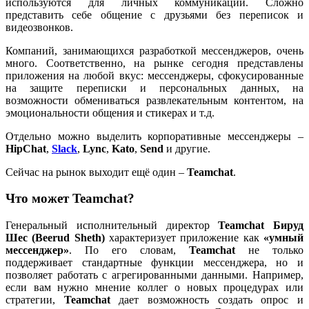
используются для личных коммуникаций. Сложно
представить себе общение с друзьями без переписок и
видеозвонков.
Компаний, занимающихся разработкой мессенджеров, очень
много. Соответственно, на рынке сегодня представлены
приложения на любой вкус: мессенджеры, сфокусированные
на защите переписки и персональных данных, на
возможности обмениваться развлекательным контентом, на
эмоциональности общения и стикерах и т.д.
Отдельно можно выделить корпоративные мессенджеры –
HipChat
,
Slack
,
Lync
,
Kato
,
Send
и другие.
Сейчас на рынок выходит ещё один –
Teamchat
.
Что может Teamchat?
Генеральный исполнительный директор
Teamchat
Бируд
Шес (Beerud Sheth)
характеризует приложение как
«умный
мессенджер»
. По его словам,
Teamchat
не только
поддерживает стандартные функции мессенджера, но и
позволяет работать с агрегированными данными. Например,
если вам нужно мнение коллег о новых процедурах или
стратегии,
Teamchat
дает возможность создать опрос и