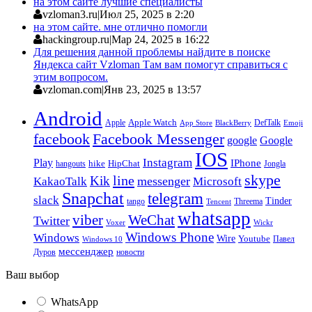
на этом сайте лучшие специалисты
vzloman3.ru
|
Июл 25, 2025 в 2:20
на этом сайте. мне отлично помогли
hackingroup.ru
|
Мар 24, 2025 в 16:22
Для решения данной проблемы найдите в поиске
Яндекса сайт Vzloman Там вам помогут справиться с
этим вопросом.
vzloman.com
|
Янв 23, 2025 в 13:57
Android
Apple
Apple Watch
DefTalk
App Store
BlackBerry
Emoji
facebook
Facebook Messenger
google
Google
IOS
Instagram
Play
IPhone
hike
HipChat
Jongla
hangouts
skype
line
Kik
messenger
KakaoTalk
Microsoft
Snapchat
telegram
slack
Tinder
tango
Tencent
Threema
whatsapp
viber
WeChat
Twitter
Voxer
Wickr
Windows Phone
Windows
Wire
Youtube
Павел
Windows 10
мессенджер
Дуров
новости
Ваш выбор
WhatsApp