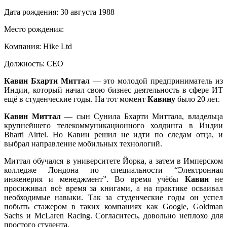
Дата рождения:
30 августа 1988
Место рождения:
Компания:
Hike Ltd
Должность:
СЕО
Кавин Бхарти Миттал
— это молодой предприниматель из
Индии, который начал свою бизнес деятельность в сфере ИТ
ещё в студенческие годы. На тот момент
Кавину
было 20 лет.
Кавин Миттал
— сын Сунила Бхарти Миттала, владельца
крупнейшего телекоммуникационного холдинга в Индии
Bharti Airtel. Но Кавин решил не идти по следам отца, и
выбрал направление мобильных технологий.
Миттал обучался в университете Йорка, а затем в Имперском
колледже Лондона по специальности “Электронная
инженерия и менеджмент”. Во время учёбы
Кавин
не
просиживал всё время за книгами, а на практике осваивал
необходимые навыки. Так за студенческие годы он успел
побыть стажером в таких компаниях как Google, Goldman
Sachs и McLaren Racing. Согласитесь, довольно неплохо для
простого студента.