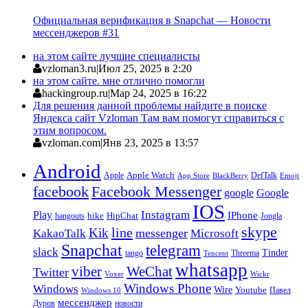
Официальная верификация в Snapchat — Новости
мессенджеров #31
на этом сайте лучшие специалисты
vzloman3.ru
|
Июл 25, 2025 в 2:20
на этом сайте. мне отлично помогли
hackingroup.ru
|
Мар 24, 2025 в 16:22
Для решения данной проблемы найдите в поиске
Яндекса сайт Vzloman Там вам помогут справиться с
этим вопросом.
vzloman.com
|
Янв 23, 2025 в 13:57
Android
Apple
Apple Watch
DefTalk
App Store
BlackBerry
Emoji
facebook
Facebook Messenger
google
Google
IOS
Instagram
Play
IPhone
hike
HipChat
Jongla
hangouts
skype
line
Kik
messenger
KakaoTalk
Microsoft
Snapchat
telegram
slack
Tinder
tango
Tencent
Threema
whatsapp
viber
WeChat
Twitter
Voxer
Wickr
Windows Phone
Windows
Wire
Youtube
Павел
Windows 10
мессенджер
Дуров
новости