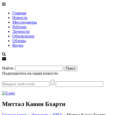
Главная
Новости
Мессенджеры
Рейтинг
Личности
Обновления
Обзоры
Видео
EN
Найти:
Подпишитесь на наши новости:
Миттал Кавин Бхарти
Главное меню
»
Личности
»
HIKE
»
Миттал Кавин Бхарти