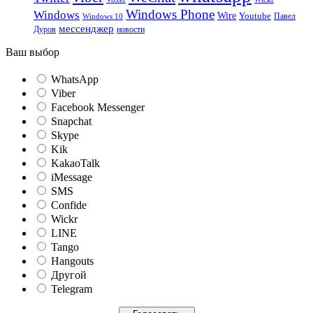
Windows Phone
Windows
Wire
Youtube
Павел
Windows 10
мессенджер
Дуров
новости
Ваш выбор
WhatsApp
Viber
Facebook Messenger
Snapchat
Skype
Kik
KakaoTalk
iMessage
SMS
Confide
Wickr
LINE
Tango
Hangouts
Другой
Telegram