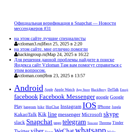
Официальная верификация в Snapchat — Новости
мессенджеров #31
на этом сайте лучшие специалисты
vzloman3.ru
|
Июл 25, 2025 в 2:20
на этом сайте. мне отлично помогли
hackingroup.ru
|
Мар 24, 2025 в 16:22
Для решения данной проблемы найдите в поиске
Яндекса сайт Vzloman Там вам помогут справиться с
этим вопросом.
vzloman.com
|
Янв 23, 2025 в 13:57
Android
Apple
Apple Watch
DefTalk
App Store
BlackBerry
Emoji
facebook
Facebook Messenger
google
Google
IOS
Instagram
Play
IPhone
hike
HipChat
Jongla
hangouts
skype
line
Kik
messenger
KakaoTalk
Microsoft
Snapchat
telegram
slack
Tinder
tango
Tencent
Threema
whatsapp
viber
WeChat
Twitter
Voxer
Wickr