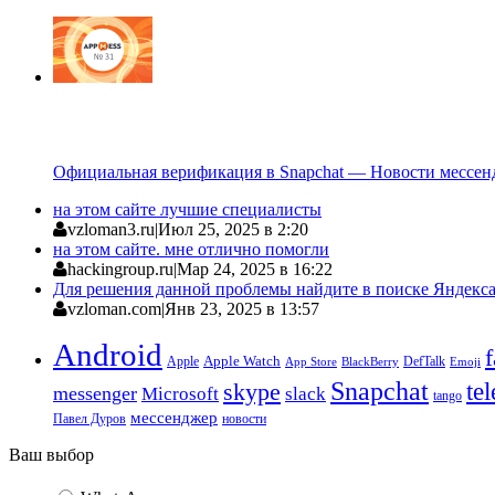
Официальная верификация в Snapchat — Новости мессен
на этом сайте лучшие специалисты
vzloman3.ru
|
Июл 25, 2025 в 2:20
на этом сайте. мне отлично помогли
hackingroup.ru
|
Мар 24, 2025 в 16:22
Для решения данной проблемы найдите в поиске Яндекса 
vzloman.com
|
Янв 23, 2025 в 13:57
Android
Apple
Apple Watch
DefTalk
App Store
BlackBerry
Emoji
Snapchat
te
skype
messenger
Microsoft
slack
tango
мессенджер
Павел Дуров
новости
Ваш выбор