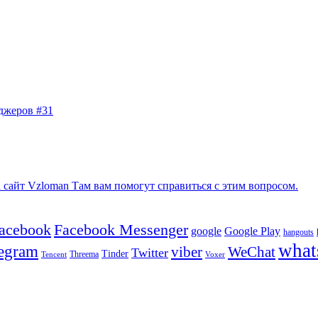
джеров #31
сайт Vzloman Там вам помогут справиться с этим вопросом.
facebook
Facebook Messenger
google
Google Play
hangouts
what
legram
viber
WeChat
Twitter
Tinder
Tencent
Threema
Voxer