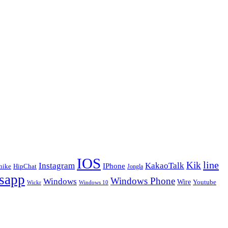
IOS
line
Kik
Instagram
KakaoTalk
IPhone
hike
HipChat
Jongla
sapp
Windows Phone
Windows
Wire
Youtube
Wickr
Windows 10