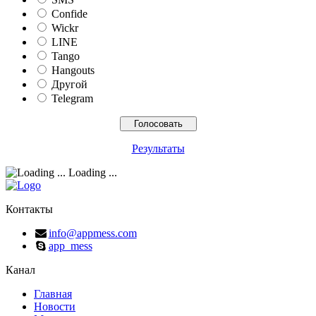
Confide
Wickr
LINE
Tango
Hangouts
Другой
Telegram
Результаты
Loading ...
Контакты
info@appmess.com
app_mess
Канал
Главная
Новости