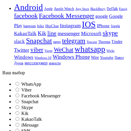
Android
Apple
Apple Watch
DefTalk
App Store
BlackBerry
Emoji
facebook
Facebook Messenger
google
Google
IOS
Instagram
Play
IPhone
hike
HipChat
Jongla
hangouts
skype
line
Kik
messenger
KakaoTalk
Microsoft
Snapchat
telegram
slack
Tinder
tango
Tencent
Threema
whatsapp
viber
WeChat
Twitter
Voxer
Wickr
Windows Phone
Windows
Wire
Youtube
Павел
Windows 10
мессенджер
Дуров
новости
Ваш выбор
WhatsApp
Viber
Facebook Messenger
Snapchat
Skype
Kik
KakaoTalk
iMessage
SMS