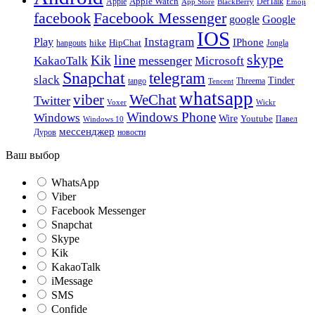
Apple
Apple Watch
DefTalk
App Store
BlackBerry
Emoji
facebook
Facebook Messenger
google
Google
IOS
Instagram
Play
IPhone
hike
HipChat
Jongla
hangouts
skype
line
Kik
messenger
KakaoTalk
Microsoft
Snapchat
telegram
slack
Tinder
tango
Tencent
Threema
whatsapp
viber
WeChat
Twitter
Voxer
Wickr
Windows Phone
Windows
Wire
Youtube
Павел
Windows 10
мессенджер
Дуров
новости
Ваш выбор
WhatsApp
Viber
Facebook Messenger
Snapchat
Skype
Kik
KakaoTalk
iMessage
SMS
Confide