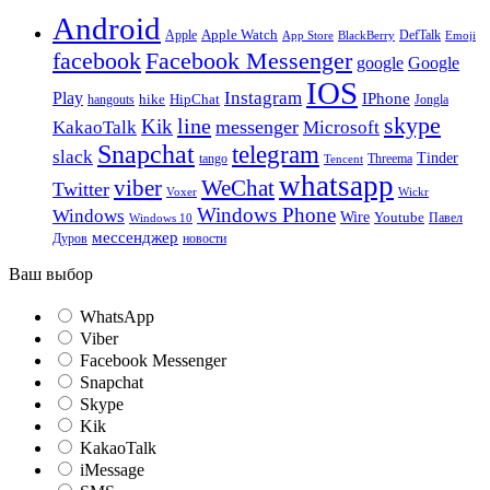
Android
Apple
Apple Watch
DefTalk
App Store
BlackBerry
Emoji
facebook
Facebook Messenger
google
Google
IOS
Instagram
Play
IPhone
hike
HipChat
Jongla
hangouts
skype
line
Kik
messenger
KakaoTalk
Microsoft
Snapchat
telegram
slack
Tinder
tango
Tencent
Threema
whatsapp
viber
WeChat
Twitter
Voxer
Wickr
Windows Phone
Windows
Wire
Youtube
Павел
Windows 10
мессенджер
Дуров
новости
Ваш выбор
WhatsApp
Viber
Facebook Messenger
Snapchat
Skype
Kik
KakaoTalk
iMessage