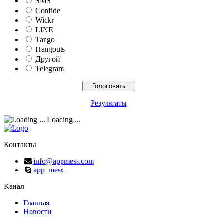
SMS
Confide
Wickr
LINE
Tango
Hangouts
Другой
Telegram
Результаты
Loading ...
Контакты
info@appmess.com
app_mess
Канал
Главная
Новости