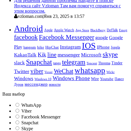
Для решения данной проблемы найдите в поиске
Яндекса сайт Vzloman Там вам помогут справиться с
этим вопросом.
vzloman.com
|
Янв 23, 2025 в 13:57
Android
Apple
Apple Watch
DefTalk
App Store
BlackBerry
Emoji
facebook
Facebook Messenger
google
Google
IOS
Instagram
Play
IPhone
hike
HipChat
Jongla
hangouts
skype
line
Kik
messenger
KakaoTalk
Microsoft
Snapchat
telegram
slack
Tinder
tango
Tencent
Threema
whatsapp
viber
WeChat
Twitter
Voxer
Wickr
Windows Phone
Windows
Wire
Youtube
Павел
Windows 10
мессенджер
Дуров
новости
Ваш выбор
WhatsApp
Viber
Facebook Messenger
Snapchat
Skype