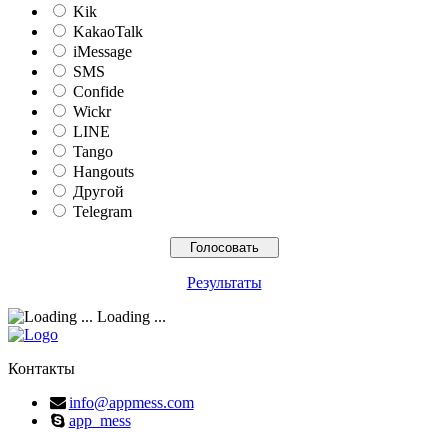
Kik
KakaoTalk
iMessage
SMS
Confide
Wickr
LINE
Tango
Hangouts
Другой
Telegram
Результаты
Loading ...
Контакты
info@appmess.com
app_mess