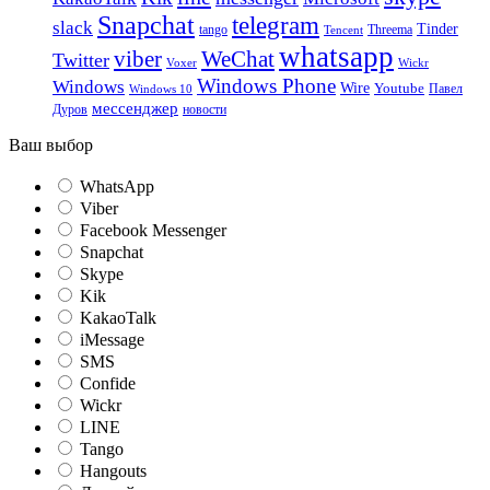
Snapchat
telegram
slack
Tinder
tango
Tencent
Threema
whatsapp
viber
WeChat
Twitter
Voxer
Wickr
Windows Phone
Windows
Wire
Youtube
Павел
Windows 10
мессенджер
Дуров
новости
Ваш выбор
WhatsApp
Viber
Facebook Messenger
Snapchat
Skype
Kik
KakaoTalk
iMessage
SMS
Confide
Wickr
LINE
Tango
Hangouts