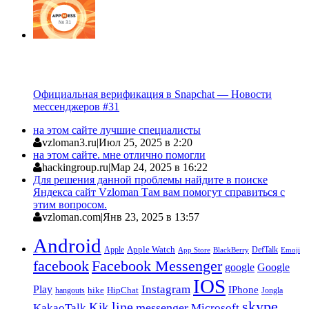
Официальная верификация в Snapchat — Новости
мессенджеров #31
на этом сайте лучшие специалисты
vzloman3.ru
|
Июл 25, 2025 в 2:20
на этом сайте. мне отлично помогли
hackingroup.ru
|
Мар 24, 2025 в 16:22
Для решения данной проблемы найдите в поиске
Яндекса сайт Vzloman Там вам помогут справиться с
этим вопросом.
vzloman.com
|
Янв 23, 2025 в 13:57
Android
Apple
Apple Watch
DefTalk
App Store
BlackBerry
Emoji
facebook
Facebook Messenger
google
Google
IOS
Instagram
Play
IPhone
hike
HipChat
Jongla
hangouts
skype
line
Kik
messenger
KakaoTalk
Microsoft