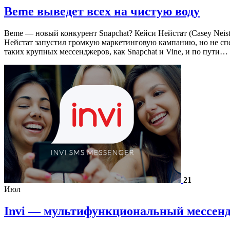
Beme выведет всех на чистую воду
Beme — новый конкурент Snapchat? Кейси Нейстат (Casey Neis
Нейстат запустил громкую маркетинговую кампанию, но не спе
таких крупных мессенджеров, как Snapchat и Vine, и по пути…
21
Июл
Invi — мультифункциональный мессен