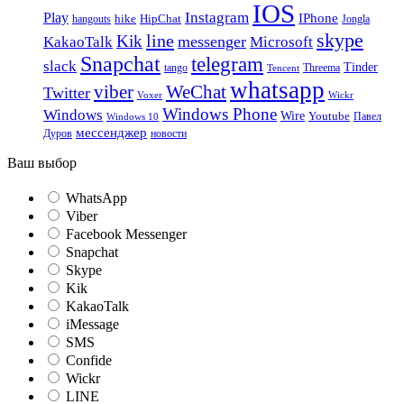
IOS
Instagram
Play
IPhone
hike
HipChat
Jongla
hangouts
skype
line
Kik
messenger
KakaoTalk
Microsoft
Snapchat
telegram
slack
Tinder
tango
Tencent
Threema
whatsapp
viber
WeChat
Twitter
Voxer
Wickr
Windows Phone
Windows
Wire
Youtube
Павел
Windows 10
мессенджер
Дуров
новости
Ваш выбор
WhatsApp
Viber
Facebook Messenger
Snapchat
Skype
Kik
KakaoTalk
iMessage
SMS
Confide
Wickr
LINE