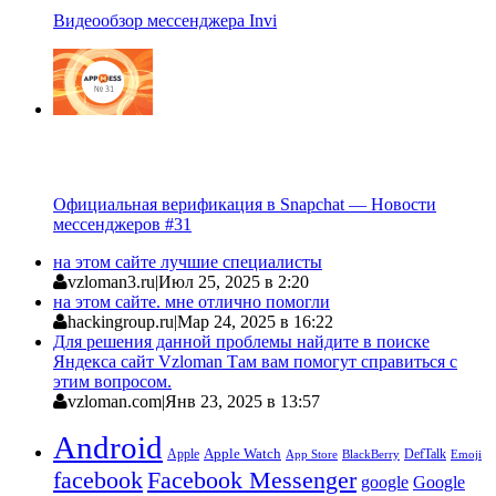
Видеообзор мессенджера Invi
Официальная верификация в Snapchat — Новости
мессенджеров #31
на этом сайте лучшие специалисты
vzloman3.ru
|
Июл 25, 2025 в 2:20
на этом сайте. мне отлично помогли
hackingroup.ru
|
Мар 24, 2025 в 16:22
Для решения данной проблемы найдите в поиске
Яндекса сайт Vzloman Там вам помогут справиться с
этим вопросом.
vzloman.com
|
Янв 23, 2025 в 13:57
Android
Apple
Apple Watch
DefTalk
App Store
BlackBerry
Emoji
facebook
Facebook Messenger
google
Google