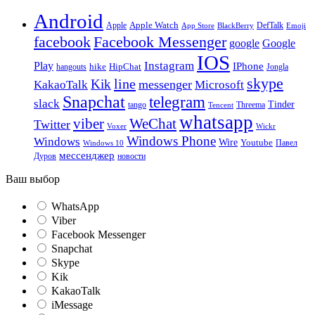
Android
Apple
Apple Watch
DefTalk
App Store
BlackBerry
Emoji
facebook
Facebook Messenger
google
Google
IOS
Instagram
Play
IPhone
hike
HipChat
Jongla
hangouts
skype
line
Kik
messenger
KakaoTalk
Microsoft
Snapchat
telegram
slack
Tinder
tango
Tencent
Threema
whatsapp
viber
WeChat
Twitter
Voxer
Wickr
Windows Phone
Windows
Wire
Youtube
Павел
Windows 10
мессенджер
Дуров
новости
Ваш выбор
WhatsApp
Viber
Facebook Messenger
Snapchat
Skype
Kik
KakaoTalk
iMessage