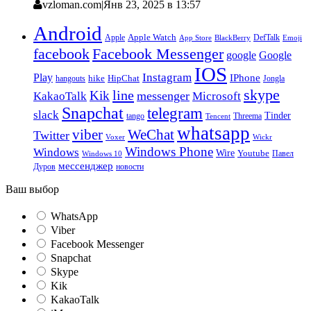
vzloman.com
|
Янв 23, 2025 в 13:57
Android
Apple
Apple Watch
DefTalk
App Store
BlackBerry
Emoji
facebook
Facebook Messenger
google
Google
IOS
Instagram
Play
IPhone
hike
HipChat
Jongla
hangouts
skype
line
Kik
messenger
KakaoTalk
Microsoft
Snapchat
telegram
slack
Tinder
tango
Tencent
Threema
whatsapp
viber
WeChat
Twitter
Voxer
Wickr
Windows Phone
Windows
Wire
Youtube
Павел
Windows 10
мессенджер
Дуров
новости
Ваш выбор
WhatsApp
Viber
Facebook Messenger
Snapchat
Skype
Kik
KakaoTalk