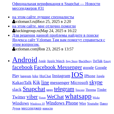
Официальная верификация в Snapchat — Новости
мессенджеров #31
на этом сайте лучшие специалисты
vzloman3.ru
|
Июл 25, 2025 в 2:20
на этом сайте. мне отлично помогли
hackingroup.ru
|
Мар 24, 2025 в 16:22
Для решения данной проблемы найдите в поиске
Яндекса сайт Vzloman Там вам помогут справиться с
этим вопросом.
vzloman.com
|
Янв 23, 2025 в 13:57
Android
Apple
Apple Watch
DefTalk
App Store
BlackBerry
Emoji
facebook
Facebook Messenger
google
Google
IOS
Instagram
Play
IPhone
hike
HipChat
Jongla
hangouts
skype
line
Kik
messenger
KakaoTalk
Microsoft
Snapchat
telegram
slack
Tinder
tango
Tencent
Threema
whatsapp
viber
WeChat
Twitter
Voxer
Wickr
Windows Phone
Windows
Wire
Youtube
Павел
Windows 10
мессенджер
Дуров
новости